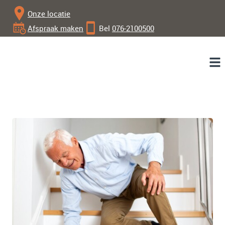
Onze locatie
Afspraak maken
Bel
076-2100500